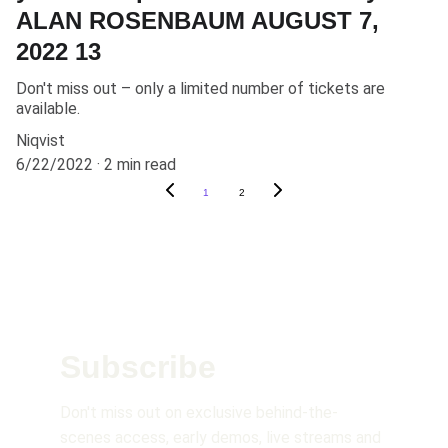
ALAN ROSENBAUM AUGUST 7,
2022 13
Don't miss out – only a limited number of tickets are
available.
Niqvist
6/22/2022
2 min read
1
2
Subscribe 
Don't miss out on exclusive behind-the-
scenes access, early demos, live streams and 